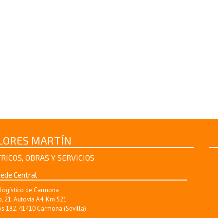
FLORES MARTÍN
RICOS, OBRAS Y SERVICIOS
ede Central
Logístico de Carmona
, 21. Autovía A4, Km 521
s 182. 41410 Carmona (Sevilla)