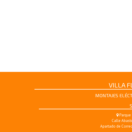
VILLA 
MONTAJES ELÉCT
S
Parque 
Calle Abasto
Apartado de Correo