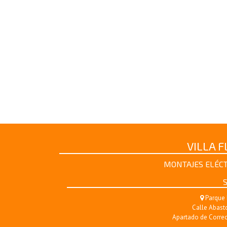
VILLA 
MONTAJES ELÉCT
S
Parque 
Calle Abasto
Apartado de Correo