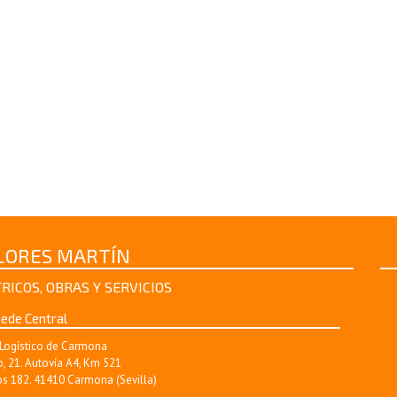
FLORES MARTÍN
RICOS, OBRAS Y SERVICIOS
ede Central
Logístico de Carmona
, 21. Autovía A4, Km 521
s 182. 41410 Carmona (Sevilla)