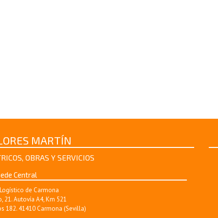
FLORES MARTÍN
RICOS, OBRAS Y SERVICIOS
ede Central
Logístico de Carmona
, 21. Autovía A4, Km 521
s 182. 41410 Carmona (Sevilla)