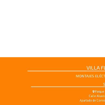
VILLA 
MONTAJES ELÉCT
S
Parque 
Calle Abasto
Apartado de Correo