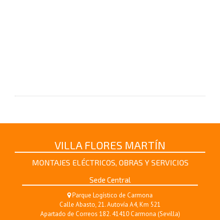
VILLA FLORES MARTÍN
MONTAJES ELÉCTRICOS, OBRAS Y SERVICIOS
Sede Central
Parque Logístico de Carmona
Calle Abasto, 21. Autovía A4, Km 521
Apartado de Correos 182. 41410 Carmona (Sevilla)