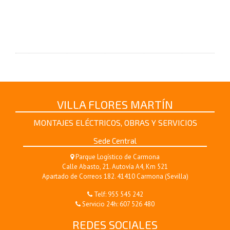
VILLA FLORES MARTÍN
MONTAJES ELÉCTRICOS, OBRAS Y SERVICIOS
Sede Central
Parque Logístico de Carmona
Calle Abasto, 21. Autovía A4, Km 521
Apartado de Correos 182. 41410 Carmona (Sevilla)
Telf:
955 545 242
Servicio 24h:
607 526 480
REDES SOCIALES