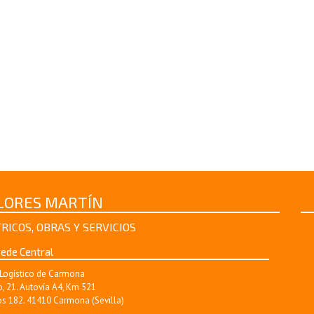
FLORES MARTÍN
RICOS, OBRAS Y SERVICIOS
ede Central
Logístico de Carmona
, 21. Autovía A4, Km 521
s 182. 41410 Carmona (Sevilla)