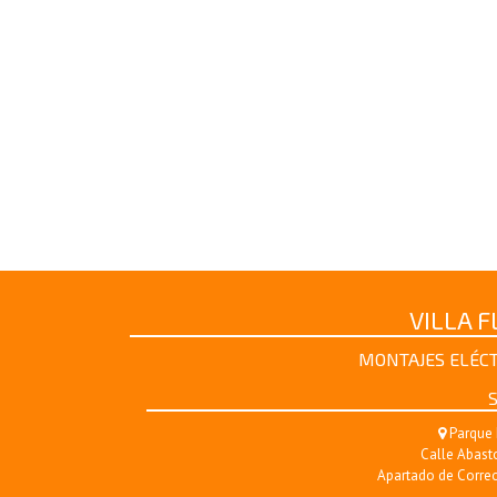
VILLA 
MONTAJES ELÉCT
S
Parque 
Calle Abasto
Apartado de Correo