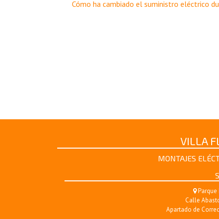
Cómo ha cambiado el suministro eléctrico dur
de
entradas
VILLA 
MONTAJES ELÉCT
S
Parque 
Calle Abasto
Apartado de Correo