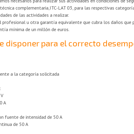
mos necesarios para realizar sus actividades en condiciones de seg
n técnica complementaria,ITC-LAT 03, para las respectivas categoría
ades de las actividades a realizar.
vil profesional u otra garantía equivalente que cubra los daños que
antía mínima de un millón de euros.
ue disponer para el correcto desem
ente a la categoría solicitada
:
 V
0 A
on fuente de intensidad de 50 A
ntinua de 50 A