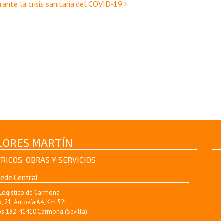
ante la crisis sanitaria del COVID-19
FLORES MARTÍN
RICOS, OBRAS Y SERVICIOS
ede Central
Logístico de Carmona
, 21. Autovía A4, Km 521
s 182. 41410 Carmona (Sevilla)