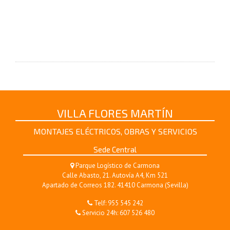
VILLA FLORES MARTÍN
MONTAJES ELÉCTRICOS, OBRAS Y SERVICIOS
Sede Central
Parque Logístico de Carmona
Calle Abasto, 21. Autovía A4, Km 521
Apartado de Correos 182. 41410 Carmona (Sevilla)
Telf:
955 545 242
Servicio 24h:
607 526 480