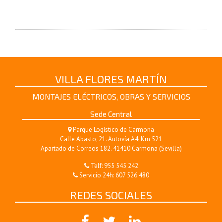
VILLA FLORES MARTÍN
MONTAJES ELÉCTRICOS, OBRAS Y SERVICIOS
Sede Central
Parque Logístico de Carmona
Calle Abasto, 21. Autovía A4, Km 521
Apartado de Correos 182. 41410 Carmona (Sevilla)
Telf:
955 545 242
Servicio 24h:
607 526 480
REDES SOCIALES